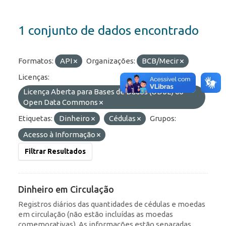
1 conjunto de dados encontrado
Formatos:
API
Organizações:
BCB/Mecir
Licenças:
Licença Aberta para Bases de Dados (ODbL) do
Open Data Commons
Etiquetas:
Dinheiro
Cédulas
Grupos:
Acesso à Informação
Filtrar Resultados
Dinheiro em Circulação
Registros diários das quantidades de cédulas e moedas
em circulação (não estão incluídas as moedas
comemorativas). As informações estão separadas