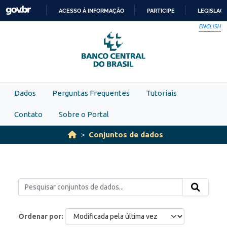
Skip to main content
ACESSO À INFORMAÇÃO
PARTICIPE
LEGISLAÇ
IR
ENGLISH
PARA
O
CONTEÚDO
Dados
Perguntas Frequentes
Tutoriais
Contato
Sobre o Portal
Conjuntos de dados
Ordenar por