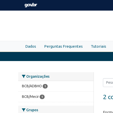
Skip to main content
Dados
Perguntas Frequentes
Tutoriais
Organizações
BCB/ADBHO
1
2 c
BCB/Mecir
1
Grupos
Forma