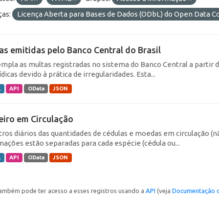
ças:
Licença Aberta para Bases de Dados (ODbL) do Open Data
as emitidas pelo Banco Central do Brasil
mpla as multas registradas no sistema do Banco Central a partir de
ídicas devido à prática de irregularidades. Esta...
L
API
OData
JSON
eiro em Circulação
tros diários das quantidades de cédulas e moedas em circulação (
mações estão separadas para cada espécie (cédula ou...
L
API
OData
JSON
ambém pode ter acesso a esses registros usando a
API
(veja
Documentação d