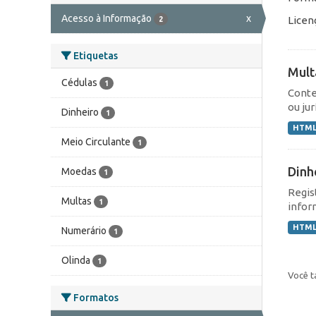
Acesso à Informação
x
Licen
2
Etiquetas
Mult
Cédulas
1
Conte
ou jur
Dinheiro
1
HTM
Meio Circulante
1
Dinh
Moedas
1
Regis
Multas
1
infor
HTM
Numerário
1
Olinda
1
Você t
Formatos