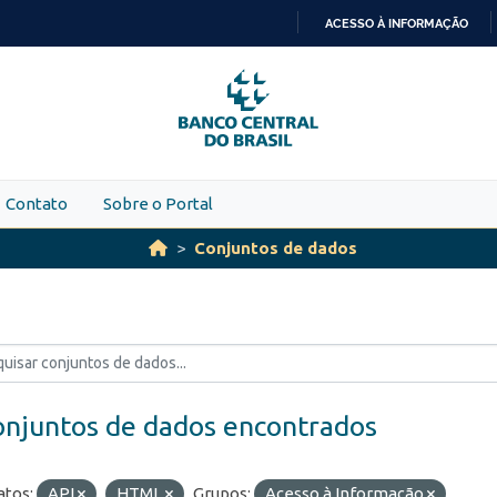
ACESSO À INFORMAÇÃO
IR
PARA
O
CONTEÚDO
Contato
Sobre o Portal
Conjuntos de dados
onjuntos de dados encontrados
tos:
API
HTML
Grupos:
Acesso à Informação