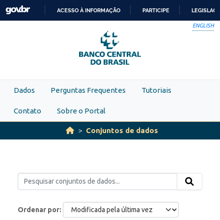
Skip to main content
ACESSO À INFORMAÇÃO
PARTICIPE
LEGISLAÇ
IR
ENGLISH
PARA
O
CONTEÚDO
Dados
Perguntas Frequentes
Tutoriais
Contato
Sobre o Portal
Conjuntos de dados
Ordenar por