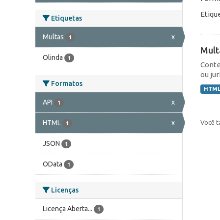
Etiqu
Etiquetas
Multas
x
1
Mult
Olinda
1
Conte
ou jur
Formatos
HTM
API
x
1
Você t
HTML
x
1
JSON
1
OData
1
Licenças
Licença Aberta...
1