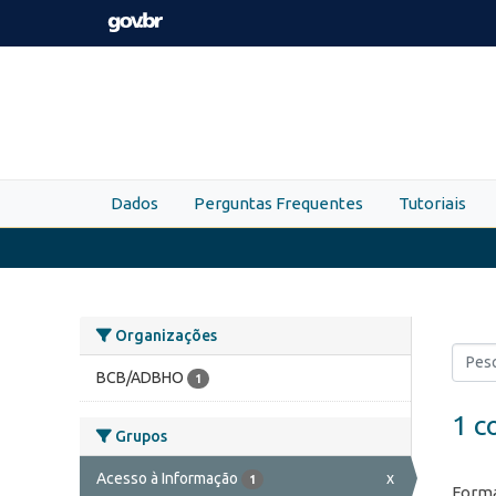
Skip to main content
Dados
Perguntas Frequentes
Tutoriais
Organizações
BCB/ADBHO
1
1 c
Grupos
Acesso à Informação
x
1
Forma