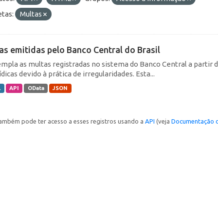
etas:
Multas
as emitidas pelo Banco Central do Brasil
mpla as multas registradas no sistema do Banco Central a partir de
ídicas devido à prática de irregularidades. Esta...
L
API
OData
JSON
ambém pode ter acesso a esses registros usando a
API
(veja
Documentação d