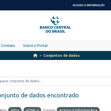
ACESSO À INFORMAÇÃO
IR
PARA
O
CONTEÚDO
Contato
Sobre o Portal
Conjuntos de dados
onjunto de dados encontrado
tos:
API
HTML
Grupos:
Acesso à Informação