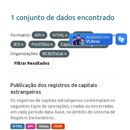
1 conjunto de dados encontrado
Formatos:
API
HTML
OData
Etiquetas:
IED
Portfólio
Capitais Estrangeiros
Organizações:
BCB/Dstat
Filtrar Resultados
Publicação dos registros de capitais
estrangeiros
Os registros de capitais estrangeiros contemplam os
seguintes tipos de operações, criadas ou encerradas
em cada período data-base, no âmbito do sistema de
Registro Declaratório...
HTML
API
OData
JSON