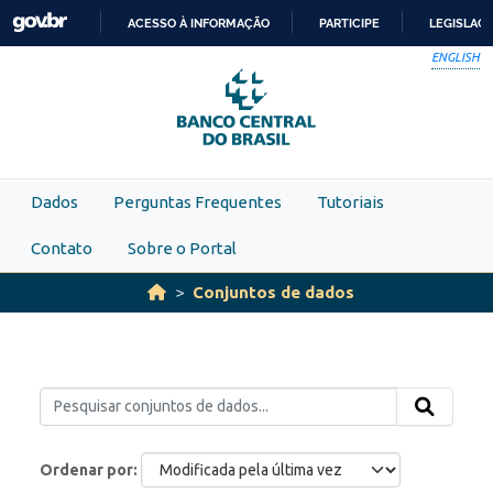
Skip to main content
ACESSO À INFORMAÇÃO
PARTICIPE
LEGISLAÇ
IR
ENGLISH
PARA
O
CONTEÚDO
Dados
Perguntas Frequentes
Tutoriais
Contato
Sobre o Portal
Conjuntos de dados
Ordenar por