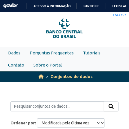
Skip to main content
ACESSO À INFORMAÇÃO
PARTICIPE
LEGISLAÇ
IR
ENGLISH
PARA
O
CONTEÚDO
Dados
Perguntas Frequentes
Tutoriais
Contato
Sobre o Portal
Conjuntos de dados
Ordenar por