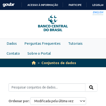
Skip to main content
ACESSO À INFORMAÇÃO
PARTICIPE
LEGISLAÇ
IR
ENGLISH
PARA
O
CONTEÚDO
Dados
Perguntas Frequentes
Tutoriais
Contato
Sobre o Portal
Conjuntos de dados
Ordenar por