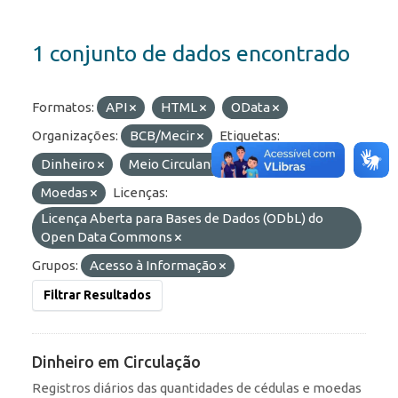
1 conjunto de dados encontrado
Formatos:
API
HTML
OData
Organizações:
BCB/Mecir
Etiquetas:
Dinheiro
Meio Circulante
Numerário
Moedas
Licenças:
Licença Aberta para Bases de Dados (ODbL) do
Open Data Commons
Grupos:
Acesso à Informação
Filtrar Resultados
Dinheiro em Circulação
Registros diários das quantidades de cédulas e moedas