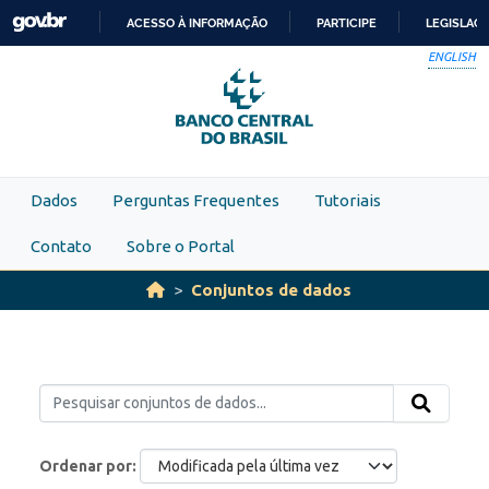
Skip to main content
ACESSO À INFORMAÇÃO
PARTICIPE
LEGISLAÇ
IR
ENGLISH
PARA
O
CONTEÚDO
Dados
Perguntas Frequentes
Tutoriais
Contato
Sobre o Portal
Conjuntos de dados
Ordenar por