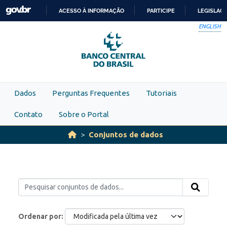
Skip to main content
ACESSO À INFORMAÇÃO
PARTICIPE
LEGISLAÇ
IR
ENGLISH
PARA
O
CONTEÚDO
Dados
Perguntas Frequentes
Tutoriais
Contato
Sobre o Portal
Conjuntos de dados
Ordenar por