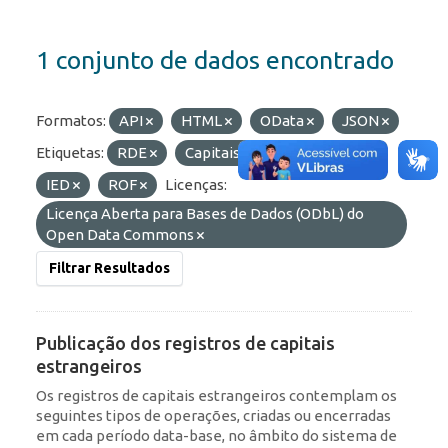
1 conjunto de dados encontrado
Formatos:
API
HTML
OData
JSON
Etiquetas:
RDE
Capitais Estrangeiros
IED
ROF
Licenças:
Licença Aberta para Bases de Dados (ODbL) do
Open Data Commons
Filtrar Resultados
Publicação dos registros de capitais
estrangeiros
Os registros de capitais estrangeiros contemplam os
seguintes tipos de operações, criadas ou encerradas
em cada período data-base, no âmbito do sistema de