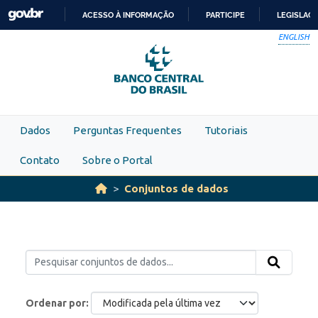
Skip to main content
ACESSO À INFORMAÇÃO
PARTICIPE
LEGISLAÇ
IR
ENGLISH
PARA
O
CONTEÚDO
Dados
Perguntas Frequentes
Tutoriais
Contato
Sobre o Portal
Conjuntos de dados
Ordenar por