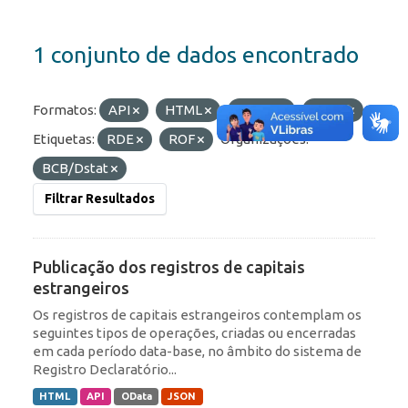
1 conjunto de dados encontrado
Formatos:
API
HTML
OData
JSON
Etiquetas:
RDE
ROF
Organizações:
BCB/Dstat
Filtrar Resultados
Publicação dos registros de capitais
estrangeiros
Os registros de capitais estrangeiros contemplam os
seguintes tipos de operações, criadas ou encerradas
em cada período data-base, no âmbito do sistema de
Registro Declaratório...
HTML
API
OData
JSON