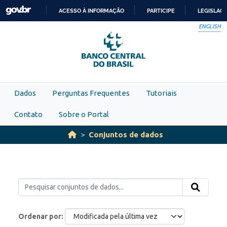
Skip to main content
ACESSO À INFORMAÇÃO
PARTICIPE
LEGISLAÇ
IR
ENGLISH
PARA
O
CONTEÚDO
Dados
Perguntas Frequentes
Tutoriais
Contato
Sobre o Portal
Conjuntos de dados
Ordenar por