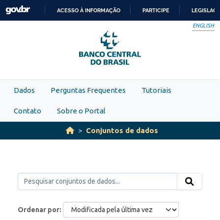
Skip to main content
ACESSO À INFORMAÇÃO
PARTICIPE
LEGISLAÇ
IR
ENGLISH
PARA
O
CONTEÚDO
Dados
Perguntas Frequentes
Tutoriais
Contato
Sobre o Portal
Conjuntos de dados
Ordenar por