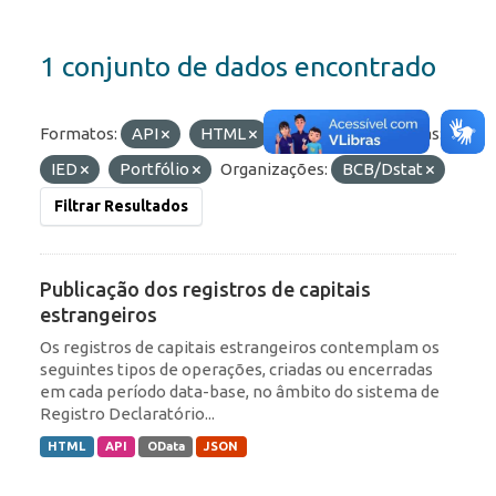
1 conjunto de dados encontrado
Formatos:
API
HTML
OData
Etiquetas:
IED
Portfólio
Organizações:
BCB/Dstat
Filtrar Resultados
Publicação dos registros de capitais
estrangeiros
Os registros de capitais estrangeiros contemplam os
seguintes tipos de operações, criadas ou encerradas
em cada período data-base, no âmbito do sistema de
Registro Declaratório...
HTML
API
OData
JSON