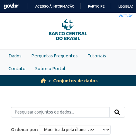
Skip to main content
ACESSO À INFORMAÇÃO
PARTICIPE
LEGISLAÇ
IR
ENGLISH
PARA
O
CONTEÚDO
Dados
Perguntas Frequentes
Tutoriais
Contato
Sobre o Portal
Conjuntos de dados
Ordenar por