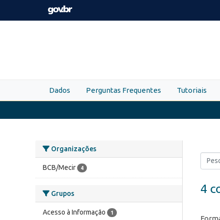
Skip to main content
Dados
Perguntas Frequentes
Tutoriais
Organizações
BCB/Mecir
4
4 c
Grupos
Acesso à Informação
1
Forma