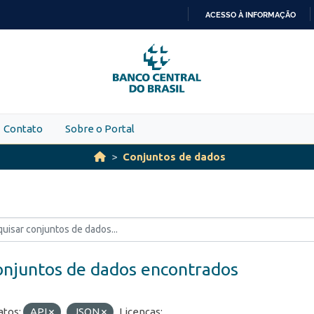
ACESSO À INFORMAÇÃO
IR
PARA
O
CONTEÚDO
Contato
Sobre o Portal
Conjuntos de dados
onjuntos de dados encontrados
tos:
API
JSON
Licenças: