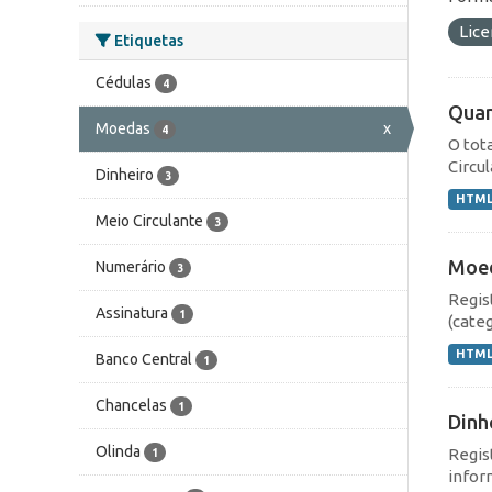
Lic
Etiquetas
Cédulas
4
Quan
Moedas
x
4
O tot
Circu
Dinheiro
3
HTM
Meio Circulante
3
Moe
Numerário
3
Regis
Assinatura
1
(cate
HTM
Banco Central
1
Chancelas
1
Dinh
Olinda
Regis
1
infor