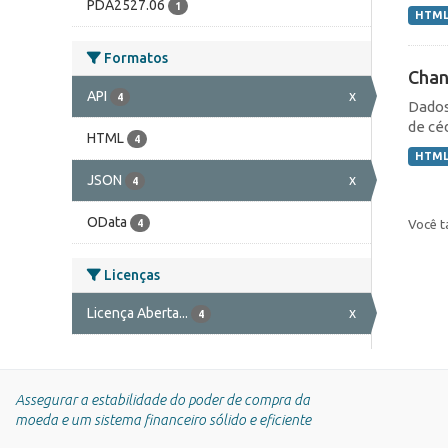
PDA2527.06
1
HTM
Formatos
Chan
API
x
4
Dados
de cé
HTML
4
HTM
JSON
x
4
OData
Você t
4
Licenças
Licença Aberta...
x
4
Assegurar a estabilidade do poder de compra da
moeda e um sistema financeiro sólido e eficiente