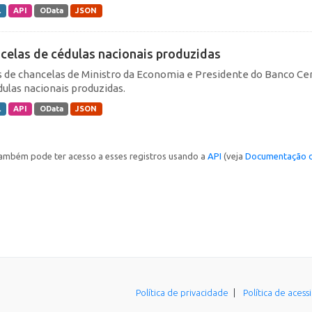
L
API
OData
JSON
celas de cédulas nacionais produzidas
 de chancelas de Ministro da Economia e Presidente do Banco Cen
dulas nacionais produzidas.
L
API
OData
JSON
ambém pode ter acesso a esses registros usando a
API
(veja
Documentação d
Política de privacidade
Política de acess