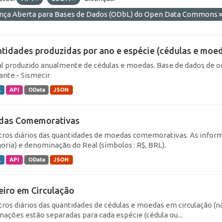
ença Aberta para Bases de Dados (ODbL) do Open Data Commons
tidades produzidas por ano e espécie (cédulas e moe
al produzido anualmente de cédulas e moedas. Base de dados de o
lante - Sismecir
L
API
OData
JSON
das Comemorativas
tros diários das quantidades de moedas comemorativas. As inform
goria) e denominação do Real (símbolos : R$, BRL).
L
API
OData
JSON
eiro em Circulação
tros diários das quantidades de cédulas e moedas em circulação (
mações estão separadas para cada espécie (cédula ou...