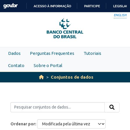
Skip to main content
ACESSO À INFORMAÇÃO
PARTICIPE
LEGISLAÇ
IR
ENGLISH
PARA
O
CONTEÚDO
Dados
Perguntas Frequentes
Tutoriais
Contato
Sobre o Portal
Conjuntos de dados
Ordenar por