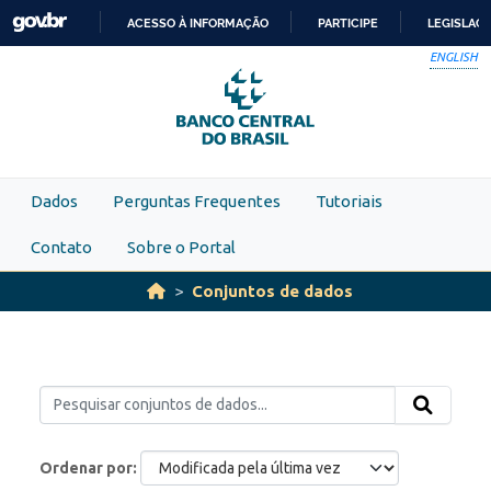
Skip to main content
ACESSO À INFORMAÇÃO
PARTICIPE
LEGISLAÇ
IR
ENGLISH
PARA
O
CONTEÚDO
Dados
Perguntas Frequentes
Tutoriais
Contato
Sobre o Portal
Conjuntos de dados
Ordenar por