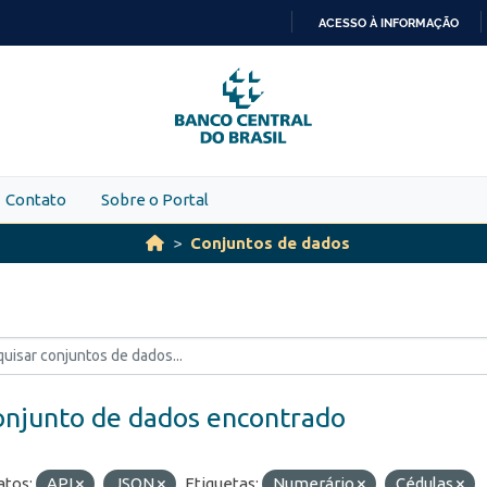
ACESSO À INFORMAÇÃO
IR
PARA
O
CONTEÚDO
Contato
Sobre o Portal
Conjuntos de dados
onjunto de dados encontrado
tos:
API
JSON
Etiquetas:
Numerário
Cédulas