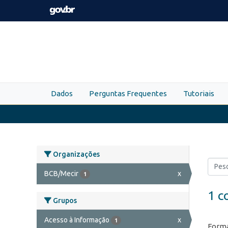
Skip to main content
Dados
Perguntas Frequentes
Tutoriais
Organizações
BCB/Mecir
x
1
1 c
Grupos
Acesso à Informação
x
1
Forma