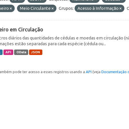
heiro
Meio Circulante
Grupos:
Acesso à Informação
O
eiro em Circulação
tros diários das quantidades de cédulas e moedas em circulação (
mações estão separadas para cada espécie (cédula ou...
L
API
OData
JSON
ambém pode ter acesso a esses registros usando a
API
(veja
Documentação d