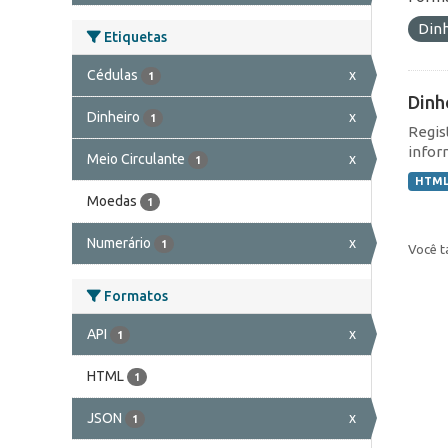
Din
Etiquetas
Cédulas
x
1
Dinh
Dinheiro
x
1
Regis
infor
Meio Circulante
x
1
HTM
Moedas
1
Numerário
x
1
Você t
Formatos
API
x
1
HTML
1
JSON
x
1