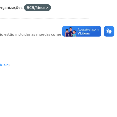
rganizações:
BCB/Mecir
não estão incluídas as moedas comemorativas). As
a API
).