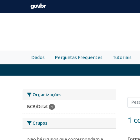
Skip to main content
Dados
Perguntas Frequentes
Tutoriais
Organizações
BCB/Dstat
1
1 c
Grupos
Forma
Não há Grupos que correspondam a