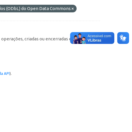
ados (ODbL) do Open Data Commons
e operações, criadas ou encerradas em cada
a API
).