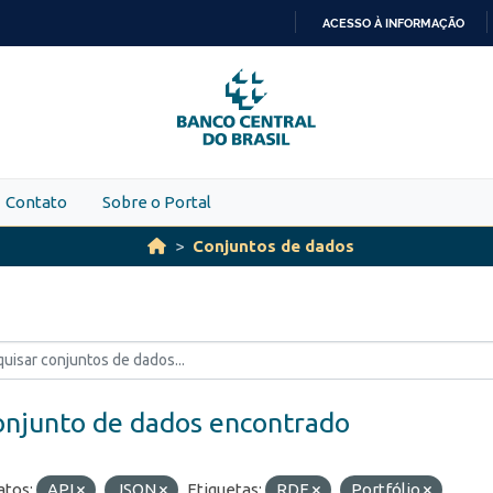
ACESSO À INFORMAÇÃO
IR
PARA
O
CONTEÚDO
Contato
Sobre o Portal
Conjuntos de dados
onjunto de dados encontrado
tos:
API
JSON
Etiquetas:
RDE
Portfólio