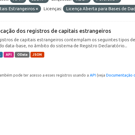
tais Estrangeiros
Licenças:
Licença Aberta para Bases de D
icação dos registros de capitais estrangeiros
gistros de capitais estrangeiros contemplam os seguintes tipos d
do data-base, no âmbito do sistema de Registro Declaratório...
L
API
OData
JSON
ambém pode ter acesso a esses registros usando a
API
(veja
Documentação d