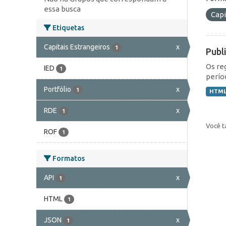
essa busca
Capi
Etiquetas
Capitais Estrangeiros
x
1
Publ
Os re
IED
1
perío
Portfólio
x
1
HTM
RDE
x
1
Você t
ROF
1
Formatos
API
x
1
HTML
1
JSON
x
1