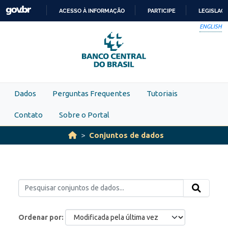
Skip to main content
ACESSO À INFORMAÇÃO
PARTICIPE
LEGISLAÇ
IR
ENGLISH
PARA
O
CONTEÚDO
Dados
Perguntas Frequentes
Tutoriais
Contato
Sobre o Portal
Conjuntos de dados
Ordenar por