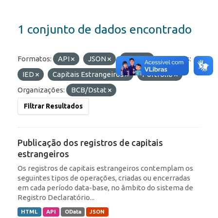
1 conjunto de dados encontrado
Formatos:
API
JSON
HTML
Etiquetas:
IED
Capitais Estrangeiros
Portfólio
Organizações:
BCB/Dstat
Filtrar Resultados
Publicação dos registros de capitais
estrangeiros
Os registros de capitais estrangeiros contemplam os
seguintes tipos de operações, criadas ou encerradas
em cada período data-base, no âmbito do sistema de
Registro Declaratório...
HTML
API
OData
JSON