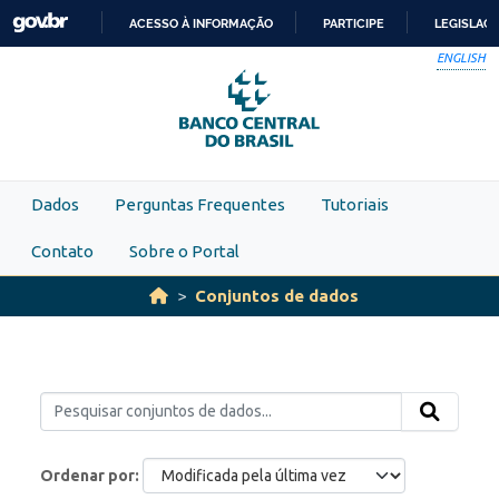
Skip to main content
ACESSO À INFORMAÇÃO
PARTICIPE
LEGISLAÇ
IR
ENGLISH
PARA
O
CONTEÚDO
Dados
Perguntas Frequentes
Tutoriais
Contato
Sobre o Portal
Conjuntos de dados
Ordenar por