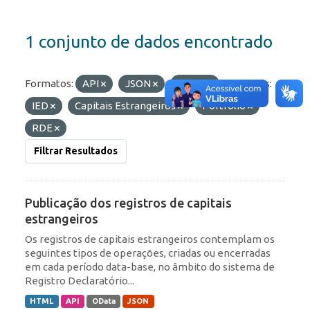
1 conjunto de dados encontrado
Formatos:
API
JSON
HTML
Etiquetas:
IED
Capitais Estrangeiros
Portfólio
RDE
Filtrar Resultados
Publicação dos registros de capitais
estrangeiros
Os registros de capitais estrangeiros contemplam os
seguintes tipos de operações, criadas ou encerradas
em cada período data-base, no âmbito do sistema de
Registro Declaratório...
HTML
API
OData
JSON