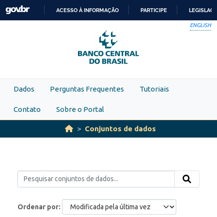
Skip to main content
ACESSO À INFORMAÇÃO
PARTICIPE
LEGISLAÇ
IR
ENGLISH
PARA
O
CONTEÚDO
Dados
Perguntas Frequentes
Tutoriais
Contato
Sobre o Portal
Conjuntos de dados
Ordenar por