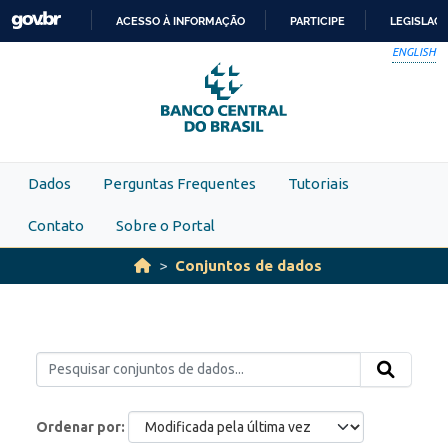
Skip to main content
ACESSO À INFORMAÇÃO
PARTICIPE
LEGISLAÇ
IR
ENGLISH
PARA
O
CONTEÚDO
Dados
Perguntas Frequentes
Tutoriais
Contato
Sobre o Portal
Conjuntos de dados
Ordenar por