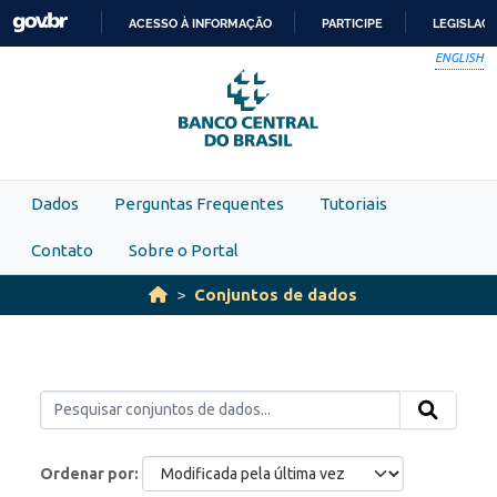
Skip to main content
ACESSO À INFORMAÇÃO
PARTICIPE
LEGISLAÇ
IR
ENGLISH
PARA
O
CONTEÚDO
Dados
Perguntas Frequentes
Tutoriais
Contato
Sobre o Portal
Conjuntos de dados
Ordenar por