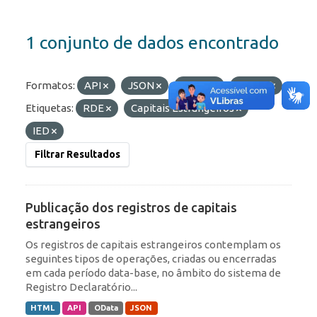
1 conjunto de dados encontrado
Formatos:
API
JSON
HTML
OData
Etiquetas:
RDE
Capitais Estrangeiros
IED
Filtrar Resultados
Publicação dos registros de capitais
estrangeiros
Os registros de capitais estrangeiros contemplam os
seguintes tipos de operações, criadas ou encerradas
em cada período data-base, no âmbito do sistema de
Registro Declaratório...
HTML
API
OData
JSON