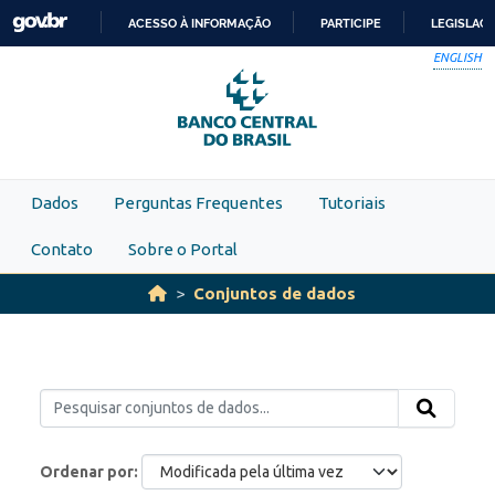
Skip to main content
ACESSO À INFORMAÇÃO
PARTICIPE
LEGISLAÇ
IR
ENGLISH
PARA
O
CONTEÚDO
Dados
Perguntas Frequentes
Tutoriais
Contato
Sobre o Portal
Conjuntos de dados
Ordenar por