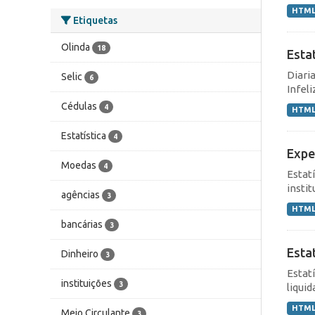
HTM
Etiquetas
Olinda
18
Esta
Diari
Selic
6
Infel
Cédulas
4
HTM
Estatística
4
Expe
Moedas
4
Estat
instit
agências
3
HTM
bancárias
3
Esta
Dinheiro
3
Estat
instituições
3
liqui
HTM
Meio Circulante
3