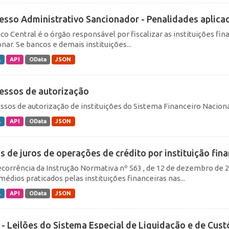
esso Administrativo Sancionador - Penalidades aplica
co Central é o órgão responsável por fiscalizar as instituições fi
nar. Se bancos e demais instituições...
L
API
OData
JSON
essos de autorização
ssos de autorização de instituições do Sistema Financeiro Naciona
L
API
OData
JSON
s de juros de operações de crédito por instituição fina
corrência da Instrução Normativa nº 563 , de 12 de dezembro de 20
médios praticados pelas instituições financeiras nas...
L
API
OData
JSON
c - Leilões do Sistema Especial de Liquidação e de Cust