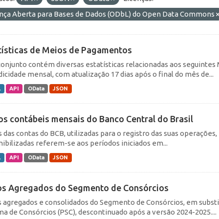
ença Aberta para Bases de Dados (ODbL) do Open Data Commons
tísticas de Meios de Pagamentos
conjunto contém diversas estatísticas relacionadas aos seguin
dicidade mensal, com atualização 17 dias após o final do mês de...
L
API
OData
JSON
os contábeis mensais do Banco Central do Brasil
s das contas do BCB, utilizadas para o registro das suas operações
nibilizadas referem-se aos períodos iniciados em...
L
API
OData
JSON
s Agregados do Segmento de Consórcios
 agregados e consolidados do Segmento de Consórcios, em substi
ma de Consórcios (PSC), descontinuado após a versão 2024-2025....