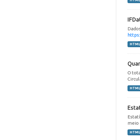
HTM
IFDa
Dados
https
HTM
Quan
O tot
Circu
HTM
Esta
Estat
meio 
HTM