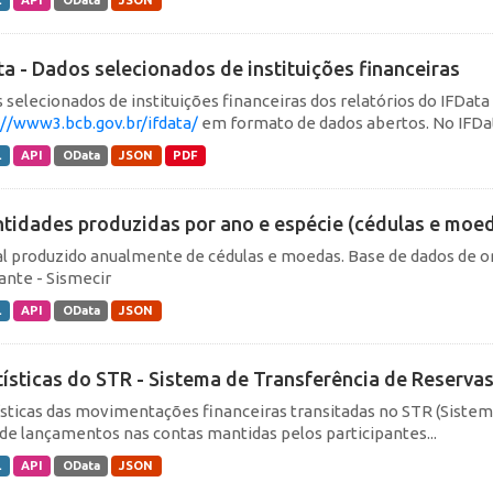
L
API
OData
JSON
ta - Dados selecionados de instituições financeiras
 selecionados de instituições financeiras dos relatórios do IFData
://www3.bcb.gov.br/ifdata/
em formato de dados abertos. No IFData
L
API
OData
JSON
PDF
tidades produzidas por ano e espécie (cédulas e moe
al produzido anualmente de cédulas e moedas. Base de dados de o
lante - Sismecir
L
API
OData
JSON
tísticas do STR - Sistema de Transferência de Reserva
ísticas das movimentações financeiras transitadas no STR (Siste
de lançamentos nas contas mantidas pelos participantes...
L
API
OData
JSON