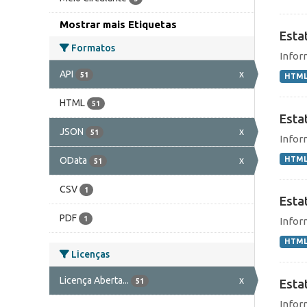
Mostrar mais Etiquetas
Esta
Formatos
Infor
API
x
51
HTM
HTML
51
Estat
JSON
x
51
Infor
HTM
OData
x
51
CSV
1
Estat
PDF
1
Infor
HTM
Licenças
Licença Aberta...
x
51
Estat
Infor