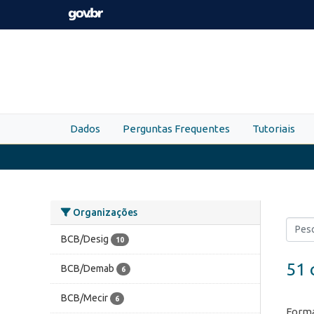
Skip to main content
Dados
Perguntas Frequentes
Tutoriais
Organizações
BCB/Desig
10
51 
BCB/Demab
6
BCB/Mecir
6
Forma