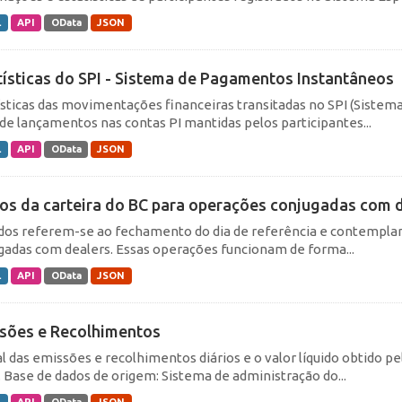
L
API
OData
JSON
tísticas do SPI - Sistema de Pagamentos Instantâneos
ísticas das movimentações financeiras transitadas no SPI (Siste
de lançamentos nas contas PI mantidas pelos participantes...
L
API
OData
JSON
los da carteira do BC para operações conjugadas com 
dos referem-se ao fechamento do dia de referência e contemplam
gadas com dealers. Essas operações funcionam de forma...
L
API
OData
JSON
sões e Recolhimentos
al das emissões e recolhimentos diários e o valor líquido obtido 
. Base de dados de origem: Sistema de administração do...