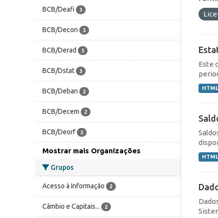
BCB/Deafi
3
Lic
BCB/Decon
3
Esta
BCB/Derad
3
Este 
BCB/Dstat
3
perio
HTM
BCB/Deban
2
BCB/Decem
2
Sald
BCB/Deorf
Saldo
2
dispo
Mostrar mais Organizações
HTM
Grupos
Dado
Acesso à Informação
2
Dados
Câmbio e Capitais...
2
Siste