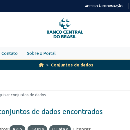
ACESSO À INFORMAÇÃO
IR
PARA
O
CONTEÚDO
Contato
Sobre o Portal
Conjuntos de dados
conjuntos de dados encontrados
tos:
API
JSON
OData
Licenças: