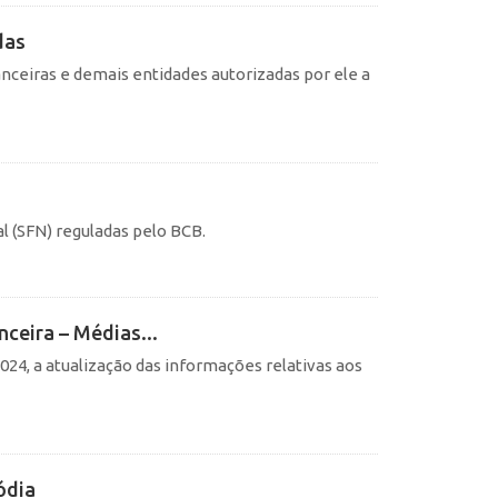
das
nanceiras e demais entidades autorizadas por ele a
l (SFN) reguladas pelo BCB.
nceira – Médias...
24, a atualização das informações relativas aos
ódia