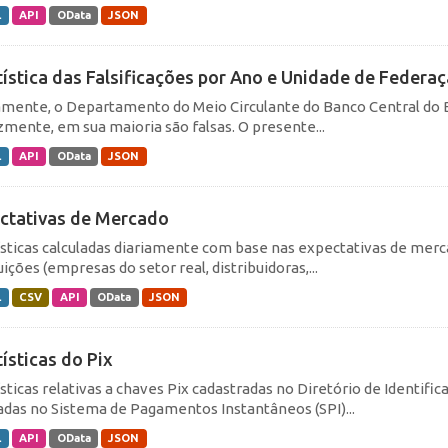
L
API
OData
JSON
tística das Falsificações por Ano e Unidade de Federa
amente, o Departamento do Meio Circulante do Banco Central do Br
izmente, em sua maioria são falsas. O presente...
L
API
OData
JSON
ctativas de Mercado
ísticas calculadas diariamente com base nas expectativas de merc
uições (empresas do setor real, distribuidoras,...
L
CSV
API
OData
JSON
tísticas do Pix
ísticas relativas a chaves Pix cadastradas no Diretório de Identifi
dadas no Sistema de Pagamentos Instantâneos (SPI)...
L
API
OData
JSON