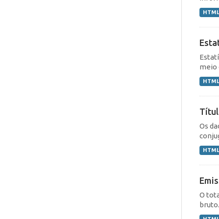
HTM
Esta
Estat
meio 
HTM
Títu
Os da
conju
HTM
Emis
O tot
bruto