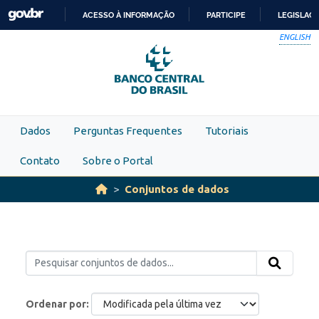
Skip to main content
ACESSO À INFORMAÇÃO
PARTICIPE
LEGISLAÇ
IR
ENGLISH
PARA
O
CONTEÚDO
Dados
Perguntas Frequentes
Tutoriais
Contato
Sobre o Portal
Conjuntos de dados
Ordenar por