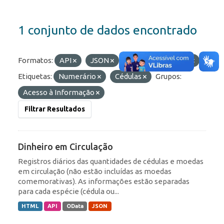
1 conjunto de dados encontrado
Formatos:
API
JSON
OData
HTML
Etiquetas:
Numerário
Cédulas
Grupos:
Acesso à Informação
Filtrar Resultados
Dinheiro em Circulação
Registros diários das quantidades de cédulas e moedas
em circulação (não estão incluídas as moedas
comemorativas). As informações estão separadas
para cada espécie (cédula ou...
HTML
API
OData
JSON