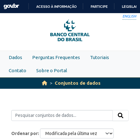
Skip to main content
ACESSO À INFORMAÇÃO
PARTICIPE
LEGISLAÇ
IR
ENGLISH
PARA
O
CONTEÚDO
Dados
Perguntas Frequentes
Tutoriais
Contato
Sobre o Portal
Conjuntos de dados
Ordenar por