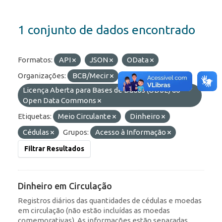
1 conjunto de dados encontrado
Formatos:
API
JSON
OData
Organizações:
BCB/Mecir
Licenças:
Licença Aberta para Bases de Dados (ODbL) do
Open Data Commons
Etiquetas:
Meio Circulante
Dinheiro
Cédulas
Grupos:
Acesso à Informação
Filtrar Resultados
Dinheiro em Circulação
Registros diários das quantidades de cédulas e moedas
em circulação (não estão incluídas as moedas
comemorativas). As informações estão separadas