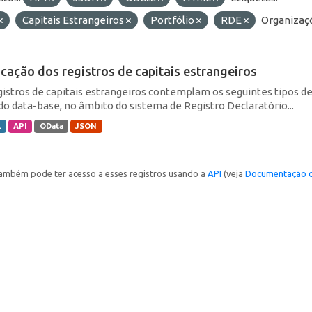
Capitais Estrangeiros
Portfólio
RDE
Organizaç
icação dos registros de capitais estrangeiros
gistros de capitais estrangeiros contemplam os seguintes tipos d
do data-base, no âmbito do sistema de Registro Declaratório...
L
API
OData
JSON
ambém pode ter acesso a esses registros usando a
API
(veja
Documentação d