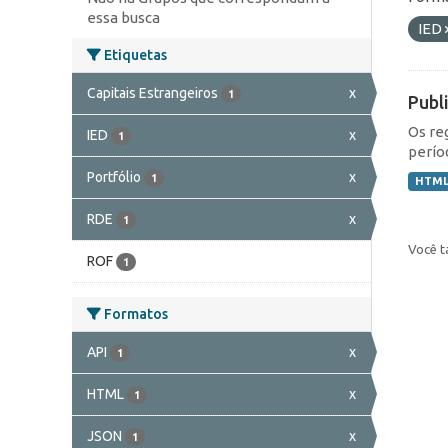
essa busca
IED
Etiquetas
Capitais Estrangeiros
x
1
Publ
Os re
IED
x
1
perío
Portfólio
x
1
HTM
RDE
x
1
Você t
ROF
1
Formatos
API
x
1
HTML
x
1
JSON
x
1