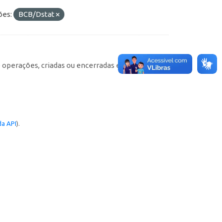
ões:
BCB/Dstat
e operações, criadas ou encerradas em cada
a API
).