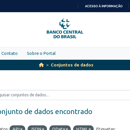
ACESSO À INFORMAÇÃO
IR
PARA
O
CONTEÚDO
Contato
Sobre o Portal
Conjuntos de dados
onjunto de dados encontrado
tos:
API
JSON
OData
HTML
Etiquetas: