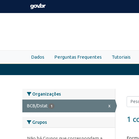
Skip to main content
Dados
Perguntas Frequentes
Tutoriais
Organizações
BCB/Dstat
x
1
1 c
Grupos
Forma
Não há Grupos que correspondam a