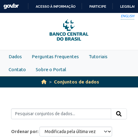
Skip to main content
ACESSO À INFORMAÇÃO
PARTICIPE
LEGISLAÇ
IR
ENGLISH
PARA
O
CONTEÚDO
Dados
Perguntas Frequentes
Tutoriais
Contato
Sobre o Portal
Conjuntos de dados
Ordenar por