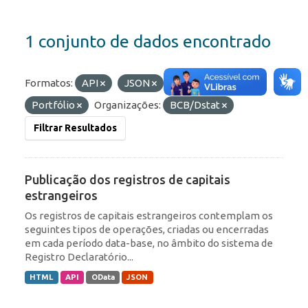
1 conjunto de dados encontrado
Formatos:
API
JSON
Etiquetas:
IED
Portfólio
Organizações:
BCB/Dstat
Filtrar Resultados
Publicação dos registros de capitais
estrangeiros
Os registros de capitais estrangeiros contemplam os
seguintes tipos de operações, criadas ou encerradas
em cada período data-base, no âmbito do sistema de
Registro Declaratório...
HTML
API
OData
JSON