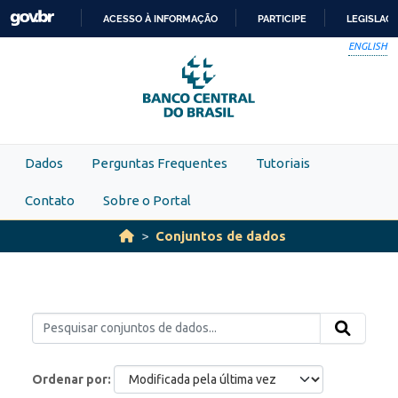
Skip to main content
ACESSO À INFORMAÇÃO
PARTICIPE
LEGISLAÇ
IR
ENGLISH
PARA
O
CONTEÚDO
Dados
Perguntas Frequentes
Tutoriais
Contato
Sobre o Portal
Conjuntos de dados
Ordenar por