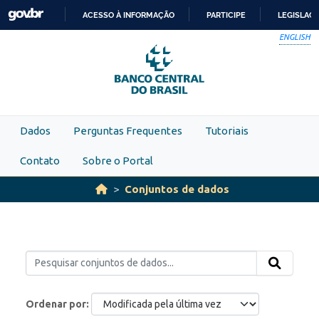
Skip to main content
ACESSO À INFORMAÇÃO
PARTICIPE
LEGISLAÇ
IR
ENGLISH
PARA
O
CONTEÚDO
Dados
Perguntas Frequentes
Tutoriais
Contato
Sobre o Portal
Conjuntos de dados
Ordenar por