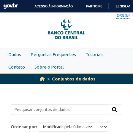
Skip to main content
ACESSO À INFORMAÇÃO
PARTICIPE
LEGISLAÇ
IR
ENGLISH
PARA
O
CONTEÚDO
Dados
Perguntas Frequentes
Tutoriais
Contato
Sobre o Portal
Conjuntos de dados
Ordenar por