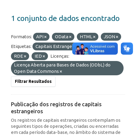
1 conjunto de dados encontrado
Formatos:
API
OData
HTML
JSON
Etiquetas:
Capitais Estrangeiros
Portfólio
RDE
IED
Licenças:
Licença Aberta para Bases de Dados (ODbL) do
Open Data Commons
Filtrar Resultados
Publicação dos registros de capitais
estrangeiros
Os registros de capitais estrangeiros contemplam os
seguintes tipos de operações, criadas ou encerradas
em cada período data-base, no âmbito do sistema de