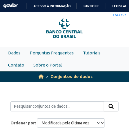
Skip to main content
ACESSO À INFORMAÇÃO
PARTICIPE
LEGISLAÇ
IR
ENGLISH
PARA
O
CONTEÚDO
Dados
Perguntas Frequentes
Tutoriais
Contato
Sobre o Portal
Conjuntos de dados
Ordenar por