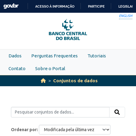
Skip to main content
ACESSO À INFORMAÇÃO
PARTICIPE
LEGISLAÇ
IR
ENGLISH
PARA
O
CONTEÚDO
Dados
Perguntas Frequentes
Tutoriais
Contato
Sobre o Portal
Conjuntos de dados
Ordenar por