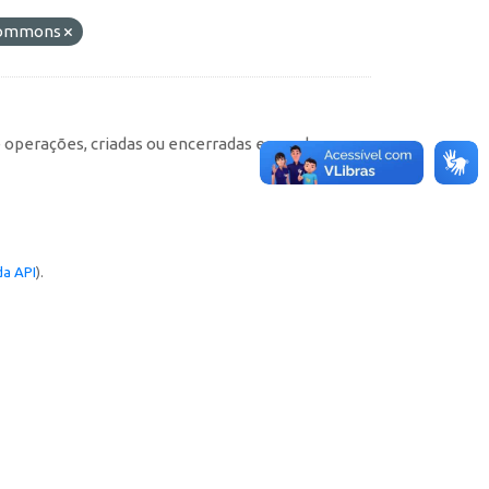
 Commons
e operações, criadas ou encerradas em cada
a API
).