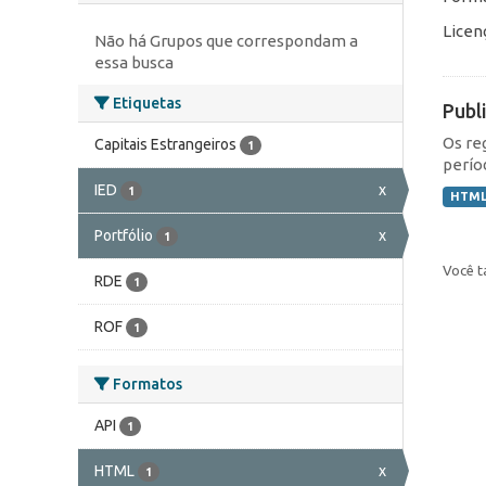
Licen
Não há Grupos que correspondam a
essa busca
Etiquetas
Publ
Os re
Capitais Estrangeiros
1
perío
IED
x
1
HTM
Portfólio
x
1
Você t
RDE
1
ROF
1
Formatos
API
1
HTML
x
1