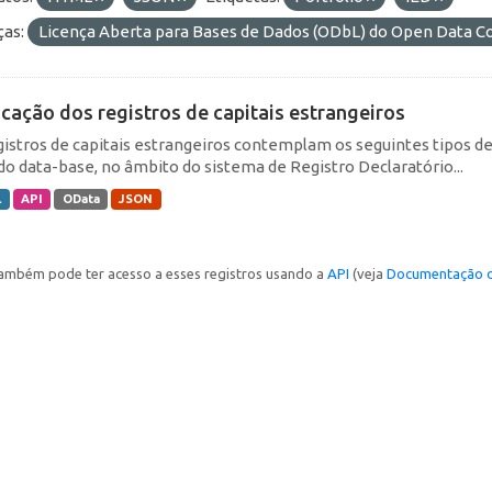
ças:
Licença Aberta para Bases de Dados (ODbL) do Open Data
icação dos registros de capitais estrangeiros
gistros de capitais estrangeiros contemplam os seguintes tipos d
do data-base, no âmbito do sistema de Registro Declaratório...
L
API
OData
JSON
ambém pode ter acesso a esses registros usando a
API
(veja
Documentação d