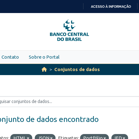
ACESSO À INFORMAÇÃO
IR
PARA
O
CONTEÚDO
Contato
Sobre o Portal
Conjuntos de dados
onjunto de dados encontrado
tos:
HTML
JSON
Etiquetas:
Portfólio
IED