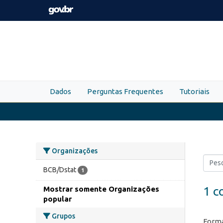
Skip to main content
Dados
Perguntas Frequentes
Tutoriais
Organizações
BCB/Dstat
1
1 c
Mostrar somente Organizações
popular
Grupos
Forma