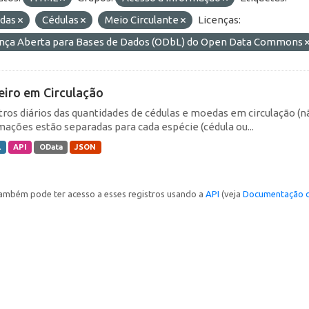
das
Cédulas
Meio Circulante
Licenças:
ença Aberta para Bases de Dados (ODbL) do Open Data Commons
eiro em Circulação
tros diários das quantidades de cédulas e moedas em circulação (
mações estão separadas para cada espécie (cédula ou...
L
API
OData
JSON
ambém pode ter acesso a esses registros usando a
API
(veja
Documentação d