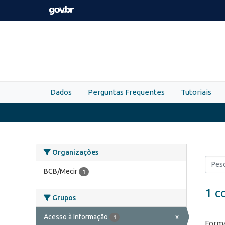
Skip to main content
Dados
Perguntas Frequentes
Tutoriais
Organizações
BCB/Mecir
1
1 c
Grupos
Acesso à Informação
x
1
Forma