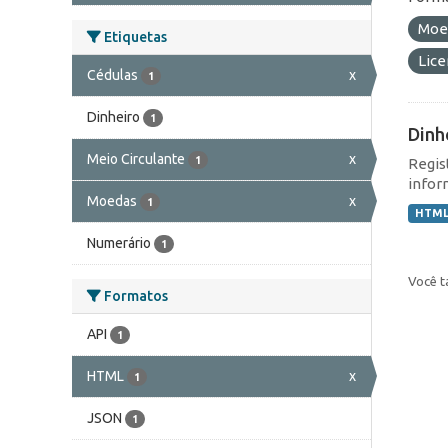
Moe
Etiquetas
Lic
Cédulas
x
1
Dinheiro
1
Dinh
Meio Circulante
x
1
Regis
infor
Moedas
x
1
HTM
Numerário
1
Você t
Formatos
API
1
HTML
x
1
JSON
1