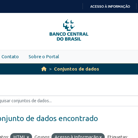
ACESSO À INFORMAÇÃO
IR
PARA
O
CONTEÚDO
Contato
Sobre o Portal
Conjuntos de dados
onjunto de dados encontrado
tos:
HTML
Grupos:
Acesso à Informação
Etiquetas: