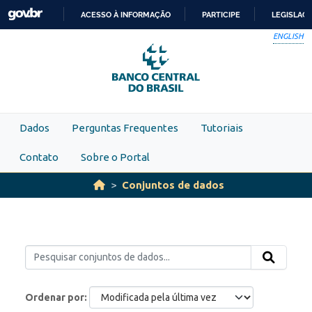
Skip to main content
ACESSO À INFORMAÇÃO
PARTICIPE
LEGISLAÇ
IR
ENGLISH
PARA
O
CONTEÚDO
Dados
Perguntas Frequentes
Tutoriais
Contato
Sobre o Portal
Conjuntos de dados
Ordenar por