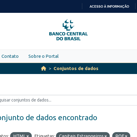
ACESSO À INFORMAÇÃO
IR
PARA
O
CONTEÚDO
Contato
Sobre o Portal
Conjuntos de dados
onjunto de dados encontrado
tos:
HTML
Etiquetas:
Capitais Estrangeiros
ROF