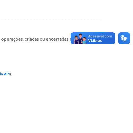
e operações, criadas ou encerradas em cada
a API
).