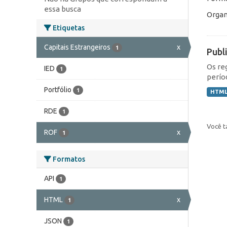
essa busca
Organ
Etiquetas
Capitais Estrangeiros
x
1
Publ
Os re
IED
1
perío
Portfólio
1
HTM
RDE
1
Você t
ROF
x
1
Formatos
API
1
HTML
x
1
JSON
1