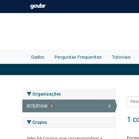
Skip to main content
Dados
Perguntas Frequentes
Tutoriais
Organizações
BCB/Dstat
x
1
1 c
Grupos
Forma
Não há Grupos que correspondam a