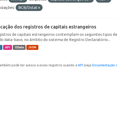
izações:
BCB/Dstat
icação dos registros de capitais estrangeiros
gistros de capitais estrangeiros contemplam os seguintes tipos d
do data-base, no âmbito do sistema de Registro Declaratório...
L
API
OData
JSON
ambém pode ter acesso a esses registros usando a
API
(veja
Documentação d