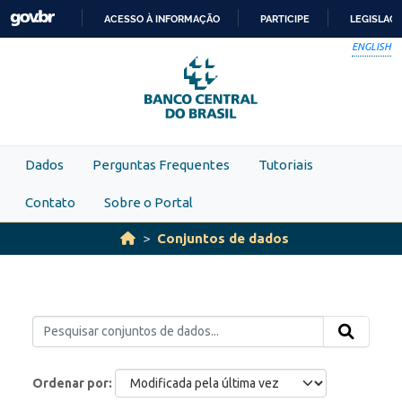
Skip to main content
ACESSO À INFORMAÇÃO
PARTICIPE
LEGISLAÇ
IR
ENGLISH
PARA
O
CONTEÚDO
Dados
Perguntas Frequentes
Tutoriais
Contato
Sobre o Portal
Conjuntos de dados
Ordenar por