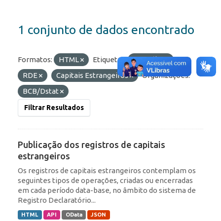
1 conjunto de dados encontrado
Formatos:
HTML
Etiquetas:
Portfólio
RDE
Capitais Estrangeiros
Organizações:
BCB/Dstat
Filtrar Resultados
Publicação dos registros de capitais
estrangeiros
Os registros de capitais estrangeiros contemplam os
seguintes tipos de operações, criadas ou encerradas
em cada período data-base, no âmbito do sistema de
Registro Declaratório...
HTML
API
OData
JSON