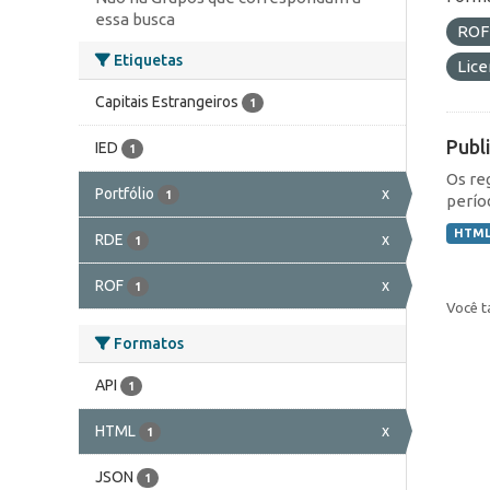
essa busca
RO
Etiquetas
Lic
Capitais Estrangeiros
1
Publ
IED
1
Os re
Portfólio
x
1
perío
HTM
RDE
x
1
ROF
x
1
Você t
Formatos
API
1
HTML
x
1
JSON
1