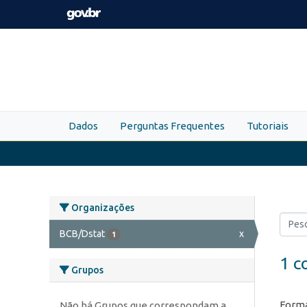
Skip to main content
Dados
Perguntas Frequentes
Tutoriais
Organizações
BCB/Dstat
x
1
1 c
Grupos
Forma
Não há Grupos que correspondam a