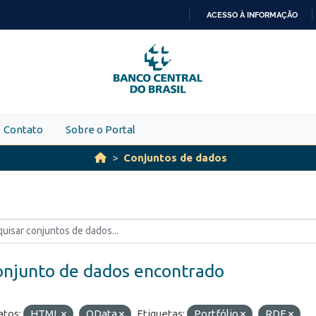
ACESSO À INFORMAÇÃO
IR
PARA
O
CONTEÚDO
Contato
Sobre o Portal
Conjuntos de dados
onjunto de dados encontrado
tos:
HTML
OData
Etiquetas:
Portfólio
RDE