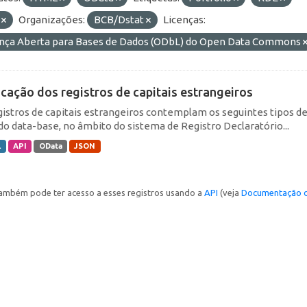
F
Organizações:
BCB/Dstat
Licenças:
ença Aberta para Bases de Dados (ODbL) do Open Data Commons
icação dos registros de capitais estrangeiros
gistros de capitais estrangeiros contemplam os seguintes tipos d
do data-base, no âmbito do sistema de Registro Declaratório...
L
API
OData
JSON
ambém pode ter acesso a esses registros usando a
API
(veja
Documentação d