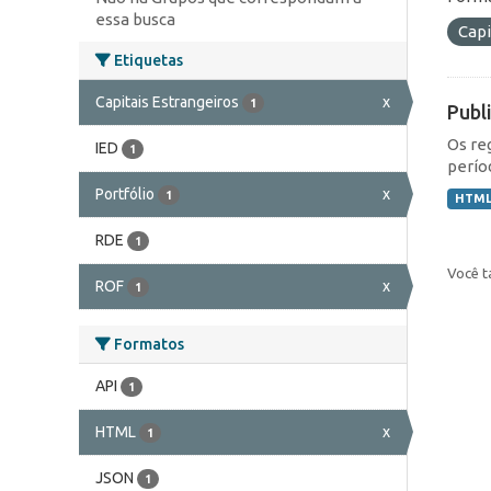
essa busca
Capi
Etiquetas
Capitais Estrangeiros
x
1
Publ
Os re
IED
1
perío
Portfólio
x
1
HTM
RDE
1
Você t
ROF
x
1
Formatos
API
1
HTML
x
1
JSON
1