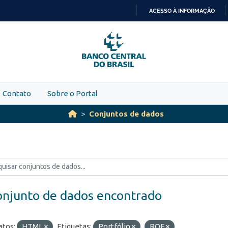
ACESSO À INFORMAÇÃO
IR
PARA
O
CONTEÚDO
Contato
Sobre o Portal
Conjuntos de dados
onjunto de dados encontrado
tos:
HTML
Etiquetas:
Portfólio
ROF