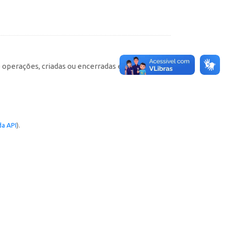
e operações, criadas ou encerradas em cada
a API
).