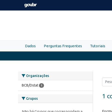
Skip to main content
Dados
Perguntas Frequentes
Tutoriais
Organizações
BCB/Dstat
1
1 c
Grupos
Forma
Não há Grupos que correspondam a