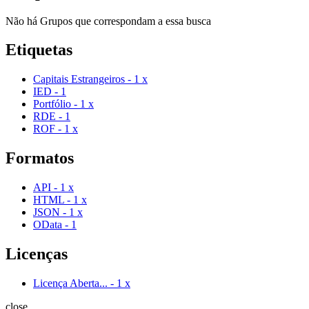
Não há Grupos que correspondam a essa busca
Etiquetas
Capitais Estrangeiros
-
1
x
IED
-
1
Portfólio
-
1
x
RDE
-
1
ROF
-
1
x
Formatos
API
-
1
x
HTML
-
1
x
JSON
-
1
x
OData
-
1
Licenças
Licença Aberta...
-
1
x
close