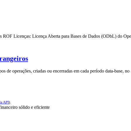
os
ROF
Licenças:
Licença Aberta para Bases de Dados (ODbL) do O
trangeiros
ipos de operações, criadas ou encerradas em cada período data-base, no 
a API
).
nanceiro sólido e eficiente