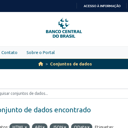
ACESSO À INFORMAÇÃO
IR
PARA
O
CONTEÚDO
Contato
Sobre o Portal
Conjuntos de dados
onjunto de dados encontrado
tos:
HTML
API
JSON
OData
Etiquetas: