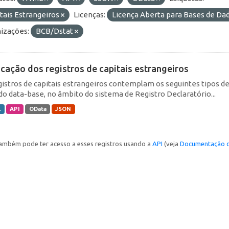
tais Estrangeiros
Licenças:
Licença Aberta para Bases de D
izações:
BCB/Dstat
icação dos registros de capitais estrangeiros
gistros de capitais estrangeiros contemplam os seguintes tipos d
do data-base, no âmbito do sistema de Registro Declaratório...
L
API
OData
JSON
ambém pode ter acesso a esses registros usando a
API
(veja
Documentação d