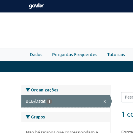
Skip to main content
Dados
Perguntas Frequentes
Tutoriais
Organizações
BCB/Dstat
x
1
1 c
Grupos
Forma
Não há Grupos que correspondam a