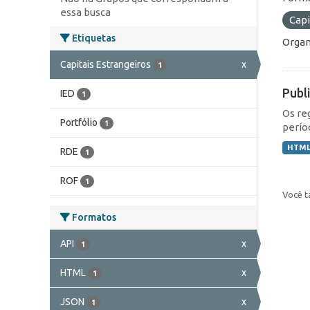
essa busca
Capi
Etiquetas
Organ
Capitais Estrangeiros
x
1
Publ
IED
1
Os re
Portfólio
1
perío
HTM
RDE
1
ROF
1
Você t
Formatos
API
x
1
HTML
x
1
JSON
x
1