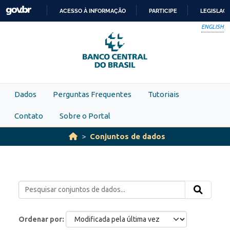
Skip to main content
ACESSO À INFORMAÇÃO
PARTICIPE
LEGISLAÇ
IR
ENGLISH
PARA
O
CONTEÚDO
Dados
Perguntas Frequentes
Tutoriais
Contato
Sobre o Portal
Conjuntos de dados
Ordenar por