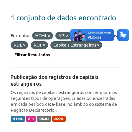
1 conjunto de dados encontrado
Formatos:
HTML
API
OData
Etiquetas:
RDE
ROF
Capitais Estrangeiros
Filtrar Resultados
Publicação dos registros de capitais
estrangeiros
Os registros de capitais estrangeiros contemplam os
seguintes tipos de operações, criadas ou encerradas
em cada período data-base, no âmbito do sistema de
Registro Declaratório...
HTML
API
OData
JSON