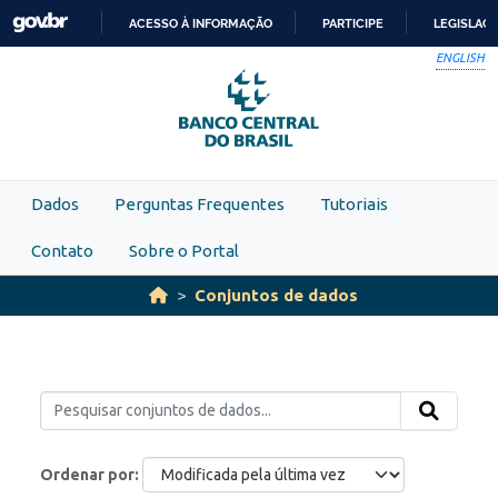
Skip to main content
ACESSO À INFORMAÇÃO
PARTICIPE
LEGISLAÇ
IR
ENGLISH
PARA
O
CONTEÚDO
Dados
Perguntas Frequentes
Tutoriais
Contato
Sobre o Portal
Conjuntos de dados
Ordenar por