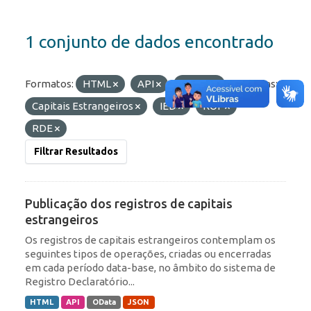
1 conjunto de dados encontrado
Formatos:
HTML
API
OData
Etiquetas:
Capitais Estrangeiros
IED
ROF
RDE
Filtrar Resultados
Publicação dos registros de capitais
estrangeiros
Os registros de capitais estrangeiros contemplam os
seguintes tipos de operações, criadas ou encerradas
em cada período data-base, no âmbito do sistema de
Registro Declaratório...
HTML
API
OData
JSON