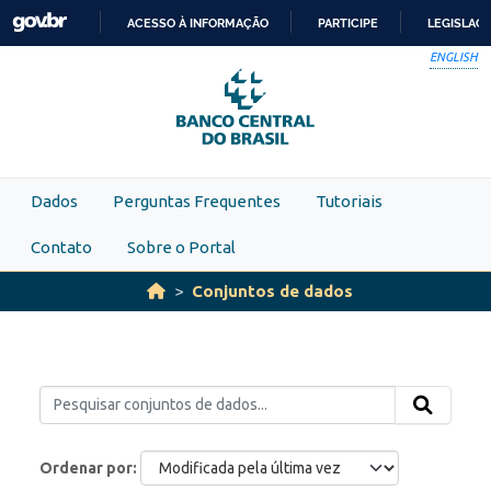
Skip to main content
ACESSO À INFORMAÇÃO
PARTICIPE
LEGISLAÇ
IR
ENGLISH
PARA
O
CONTEÚDO
Dados
Perguntas Frequentes
Tutoriais
Contato
Sobre o Portal
Conjuntos de dados
Ordenar por