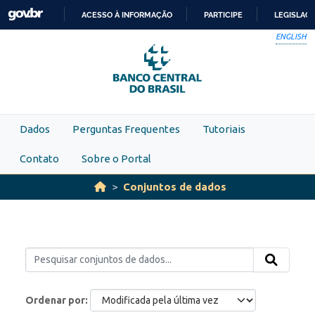
Skip to main content
ACESSO À INFORMAÇÃO
PARTICIPE
LEGISLAÇ
IR
ENGLISH
PARA
O
CONTEÚDO
Dados
Perguntas Frequentes
Tutoriais
Contato
Sobre o Portal
Conjuntos de dados
Ordenar por