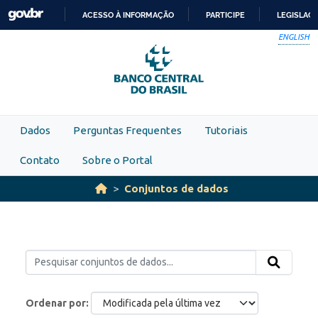
Skip to main content
ACESSO À INFORMAÇÃO
PARTICIPE
LEGISLAÇ
IR
ENGLISH
PARA
O
CONTEÚDO
Dados
Perguntas Frequentes
Tutoriais
Contato
Sobre o Portal
Conjuntos de dados
Ordenar por