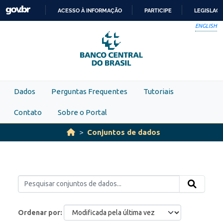
Skip to main content
ACESSO À INFORMAÇÃO
PARTICIPE
LEGISLAÇ
IR
ENGLISH
PARA
O
CONTEÚDO
Dados
Perguntas Frequentes
Tutoriais
Contato
Sobre o Portal
Conjuntos de dados
Ordenar por