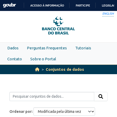
Skip to main content
ACESSO À INFORMAÇÃO
PARTICIPE
LEGISLAÇ
IR
ENGLISH
PARA
O
CONTEÚDO
Dados
Perguntas Frequentes
Tutoriais
Contato
Sobre o Portal
Conjuntos de dados
Ordenar por